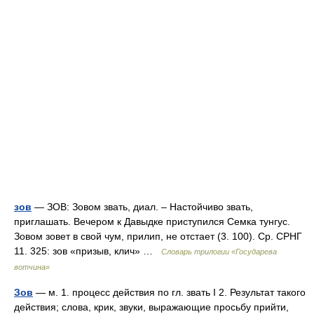
зов
— ЗОВ: Зовом звать, диал. – Настойчиво звать,
приглашать. Вечером к Давыдке приступился Семка тунгус.
Зовом зовет в свой чум, прилип, не отстает (3. 100). Ср. СРНГ
11. 325: зов «призыв, клич» …
Словарь трилогии «Государева
вотчина»
Зов
— м. 1. процесс действия по гл. звать I 2. Результат такого
действия; слова, крик, звуки, выражающие просьбу прийти,