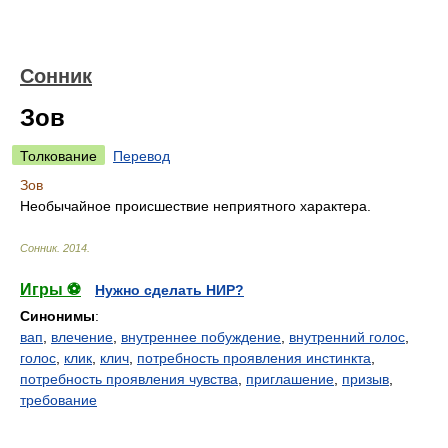
Сонник
Зов
Толкование
Перевод
Зов
Необычайное происшествие неприятного характера.
Сонник
.
2014
.
Игры ⚽
Нужно сделать НИР?
Синонимы
:
вап
,
влечение
,
внутреннее побуждение
,
внутренний голос
,
голос
,
клик
,
клич
,
потребность проявления инстинкта
,
потребность проявления чувства
,
приглашение
,
призыв
,
требование