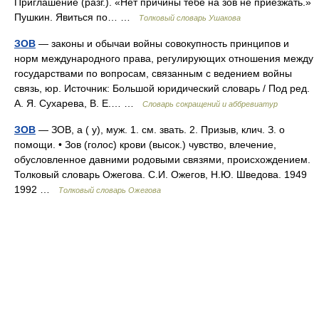
Приглашение (разг.). «Нет причины тебе на зов не приезжать.»
Пушкин. Явиться по… …
Толковый словарь Ушакова
ЗОВ
— законы и обычаи войны совокупность принципов и
норм международного права, регулирующих отношения между
государствами по вопросам, связанным с ведением войны
связь, юр. Источник: Большой юридический словарь / Под ред.
А. Я. Сухарева, В. Е.… …
Словарь сокращений и аббревиатур
ЗОВ
— ЗОВ, а ( у), муж. 1. см. звать. 2. Призыв, клич. З. о
помощи. • Зов (голос) крови (высок.) чувство, влечение,
обусловленное давними родовыми связями, происхождением.
Толковый словарь Ожегова. С.И. Ожегов, Н.Ю. Шведова. 1949
1992 …
Толковый словарь Ожегова