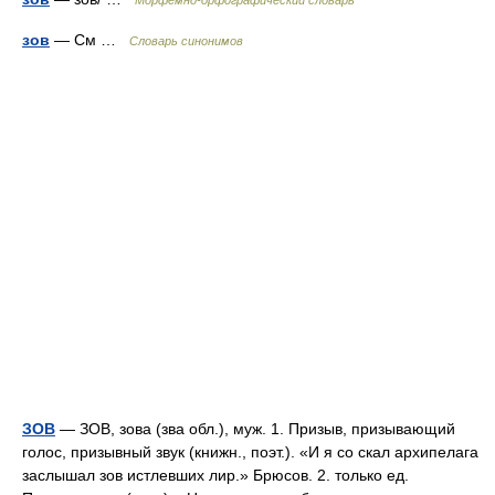
Морфемно-орфографический словарь
зов
— См …
Словарь синонимов
ЗОВ
— ЗОВ, зова (зва обл.), муж. 1. Призыв, призывающий
голос, призывный звук (книжн., поэт.). «И я со скал архипелага
заслышал зов истлевших лир.» Брюсов. 2. только ед.