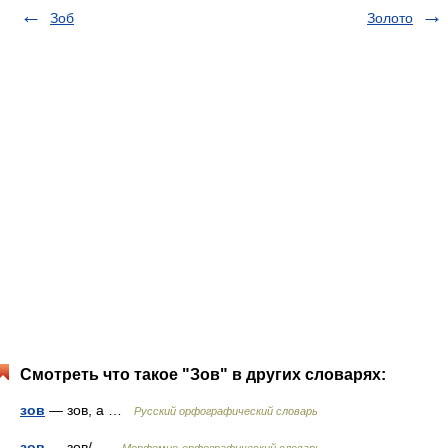
Зоб
Золото
Смотреть что такое "Зов" в других словарях:
зов
— зов, а …
Русский орфографический словарь
зов
— зов/ …