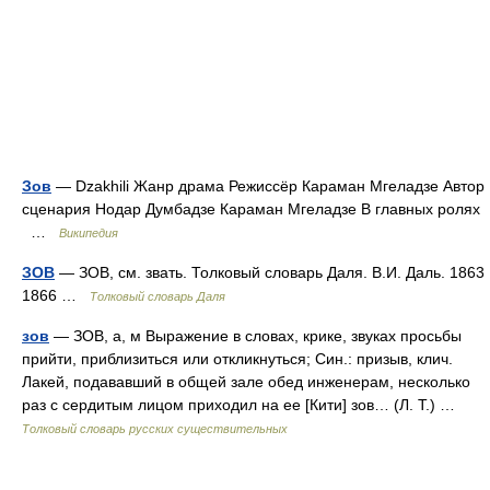
Зов
— Dzakhili Жанр драма Режиссёр Караман Мгеладзе Автор
сценария Нодар Думбадзе Караман Мгеладзе В главных ролях
…
Википедия
ЗОВ
— ЗОВ, см. звать. Толковый словарь Даля. В.И. Даль. 1863
1866 …
Толковый словарь Даля
зов
— ЗОВ, а, м Выражение в словах, крике, звуках просьбы
прийти, приблизиться или откликнуться; Син.: призыв, клич.
Лакей, подававший в общей зале обед инженерам, несколько
раз с сердитым лицом приходил на ее [Кити] зов… (Л. Т.) …
Толковый словарь русских существительных